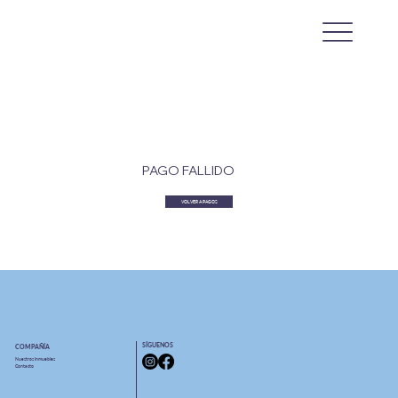
PAGO FALLIDO
VOLVER A PAGOS
SÍGUENOS
COMPAÑÍA
Nuestros Inmuebles
Contacto