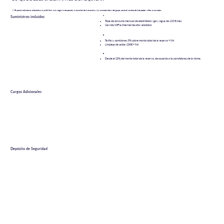
Museo de América, Arco de la Victoria, Princesa.
ⓘ El precio indicado es orientativo. La tarifa final varía según la temporada, la duración de la estancia y las características del grupo, como el número de huéspedes, niños o mascotas.
Suministros incluidos
Tope de consumo mensual de electricidad / gas / agua de 120 Є/mes.
Servicio WIFI e internet de alta velocidad.
Tarifas y comisiones: 5% sobre monto total de la reserva + IVA
Limpieza de salida: 200Є + IVA
Desde el 20% del monto total de la reserva, de acuerdo a las condiciones de la misma.
Cargos Adicionales
Depósito de Seguridad