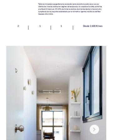
Todos los inmuebles que gestionamos se alquilan como de corta duración para uso uso
distinto de vivienda habitual en régimen de temporada, no vacacional/turístico, conforme
al artículo 3.2 de la Ley 29/1994, de 24 de noviembre, de Arrendamientos Urbanos (LAU),
cumpliendo con los requisitos establecidos por la normativa vigente, incluidos los del Real
Decreto 1312/2024.
2
1
1
Desde 2.600 €/mes