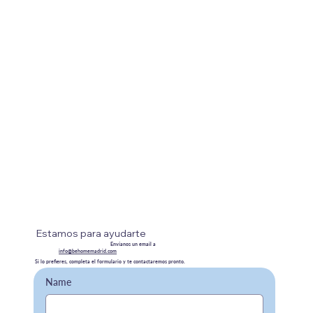
Estamos para ayudarte
Envíanos un email a
info@behomemadrid.com
Si lo prefieres, completa el formulario y te contactaremos pronto.
Name