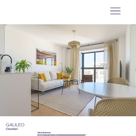
GALILEO
Chamberí
NRA de Temporada
ESFCNT00002809200051493500000000000000000000000000007