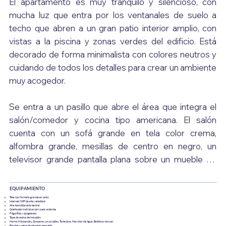
El apartamento es muy tranquilo y silencioso, con 
mucha luz que entra por los ventanales de suelo a 
techo que abren a un gran patio interior amplio, con 
vistas a la piscina y zonas verdes del edificio. Está 
decorado de forma minimalista con colores neutros y 
cuidando de todos los detalles para crear un ambiente 
muy acogedor.

Se entra a un pasillo que abre el área que integra el 
salón/comedor y cocina tipo americana. El salón 
cuenta con un sofá grande en tela color crema, 
alfombra grande, mesillas de centro en negro, un 
televisor grande pantalla plana sobre un mueble de 
madera, una silla moderna en madera con piel marrón y 
plantas naturales decorativas.  La mesa de comedor 
EQUIPAMIENTO
es redonda en color blanco con 2 sillas modernas en 
Televisor formato grande en salón
Internet/WIFI de alta velocidad
Aire Acondicionado central
color crema. Hay cuadros modernos que dan mucha 
Calefacción individual con suelo radiante
Frigorífico y congelador
Tope de cocina de Inducción
vida al ambiente.

Horno/Microondas, Campana, Lavavajillas, Tostadora, Hervidor de Agua. Batidora manual.
Plancha y mesa de planchar pequeña